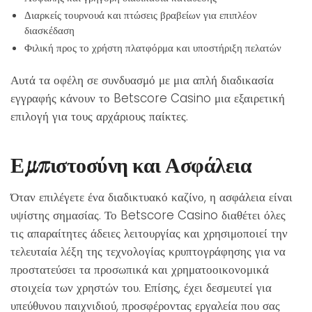
Διαρκείς τουρνουά και πτώσεις βραβείων για επιπλέον
διασκέδαση
Φιλική προς το χρήστη πλατφόρμα και υποστήριξη πελατών
Αυτά τα οφέλη σε συνδυασμό με μια απλή διαδικασία
εγγραφής κάνουν το Betscore Casino μια εξαιρετική
επιλογή για τους αρχάριους παίκτες.
Εμπιστοσύνη και Ασφάλεια
Όταν επιλέγετε ένα διαδικτυακό καζίνο, η ασφάλεια είναι
υψίστης σημασίας. Το Betscore Casino διαθέτει όλες
τις απαραίτητες άδειες λειτουργίας και χρησιμοποιεί την
τελευταία λέξη της τεχνολογίας κρυπτογράφησης για να
προστατεύσει τα προσωπικά και χρηματοοικονομικά
στοιχεία των χρηστών του. Επίσης, έχει δεσμευτεί για
υπεύθυνου παιχνιδιού, προσφέροντας εργαλεία που σας