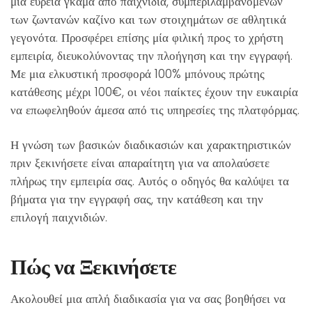
μια ευρεία γκάμα από παιχνίδια, συμπεριλαμβανομένων
των ζωντανών καζίνο και των στοιχημάτων σε αθλητικά
γεγονότα. Προσφέρει επίσης μία φιλική προς το χρήστη
εμπειρία, διευκολύνοντας την πλοήγηση και την εγγραφή.
Με μια ελκυστική προσφορά 100% μπόνους πρώτης
κατάθεσης μέχρι 100€, οι νέοι παίκτες έχουν την ευκαιρία
να επωφεληθούν άμεσα από τις υπηρεσίες της πλατφόρμας.
Η γνώση των βασικών διαδικασιών και χαρακτηριστικών
πριν ξεκινήσετε είναι απαραίτητη για να απολαύσετε
πλήρως την εμπειρία σας. Αυτός ο οδηγός θα καλύψει τα
βήματα για την εγγραφή σας, την κατάθεση και την
επιλογή παιχνιδιών.
Πώς να Ξεκινήσετε
Ακολουθεί μια απλή διαδικασία για να σας βοηθήσει να