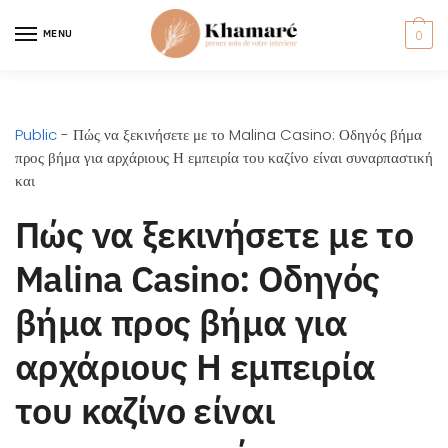
MENU
0
Public
-
Πώς να ξεκινήσετε με το Malina Casino: Οδηγός βήμα
προς βήμα για αρχάριους Η εμπειρία του καζίνο είναι συναρπαστική
και
Πώς να ξεκινήσετε με το
Malina Casino: Οδηγός
βήμα προς βήμα για
αρχάριους Η εμπειρία
του καζίνο είναι