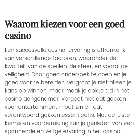
Waarom kiezen voor een goed
casino
Een succesvolle casino-ervaring is afhankelijk
van verschillende factoren, waaronder de
kwaliteit van de spellen, de sfeer, en vooral de
veiligheid. Door goed onderzoek te doen en je
goed voor te bereiden, vergroot je niet alleen je
kans op winnen, maar maak je ook je tijd in het
casino aangenamer. Vergeet niet dat gokken
voor entertainment moet zijn en dat
verantwoord gokken essentieel is. Met de juiste
kennis en voorbereiding kun je genieten van een
spannende en veilige ervaring in het casino.