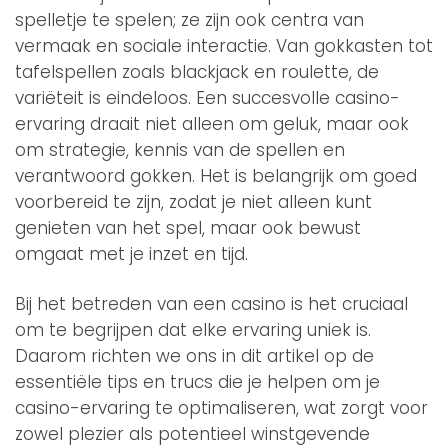
spelletje te spelen; ze zijn ook centra van
vermaak en sociale interactie. Van gokkasten tot
tafelspellen zoals blackjack en roulette, de
variëteit is eindeloos. Een succesvolle casino-
ervaring draait niet alleen om geluk, maar ook
om strategie, kennis van de spellen en
verantwoord gokken. Het is belangrijk om goed
voorbereid te zijn, zodat je niet alleen kunt
genieten van het spel, maar ook bewust
omgaat met je inzet en tijd.
Bij het betreden van een casino is het cruciaal
om te begrijpen dat elke ervaring uniek is.
Daarom richten we ons in dit artikel op de
essentiële tips en trucs die je helpen om je
casino-ervaring te optimaliseren, wat zorgt voor
zowel plezier als potentieel winstgevende