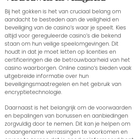
Bij het gokken is het van cruciaal belang om
aandacht te besteden aan de veiligheid en
beveiliging van de casino’s waar je speelt. Kies
altijd voor gereguleerde casino’s die bekend
staan om hun veilige speelomgevingen. Dit
houdt in dat je moet letten op licenties en
certificeringen die de betrouwbaarheid van het
casino waarborgen. Online casino’s bieden vaak
uitgebreide informatie over hun
beveiligingsmaatregelen en het gebruik van
encryptietechnologie.
Daarnaast is het belangrijk om de voorwaarden
en bepalingen van bonussen en aanbiedingen
zorgvuldig door te nemen. Dit kan je helpen om
onaangename verrassingen te voorkomen en