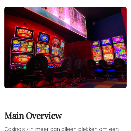
Main Overview
Casino’s zijn meer dan alleen plekken om een