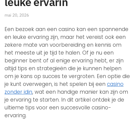
leuke ervarin
mai 20, 2026
Een bezoek aan een casino kan een spannende
en leuke ervaring zijn, maar het vereist ook een
zekere mate van voorbereiding en kennis om
het meeste uit je tijd te halen. Of je nu een
beginner bent of al enige ervaring hebt, er zijn
altijd tips en strategieën die je kunnen helpen
om je kans op succes te vergroten. Een optie die
je kunt overwegen, is het spelen bij een
casino
zonder idin
, wat een handige manier kan zijn om
je ervaring te starten. In dit artikel ontdek je de
ultieme tips voor een succesvolle casino-
ervaring.