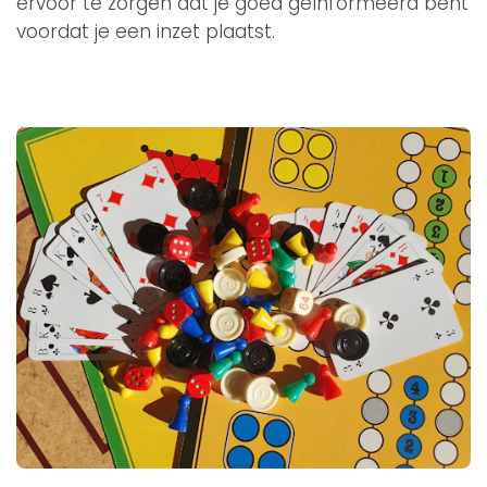
ervoor te zorgen dat je goed geïnformeerd bent
voordat je een inzet plaatst.