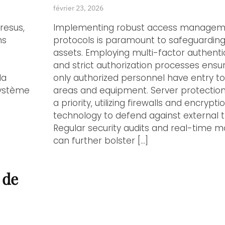
février 23, 2026
resus,
Implementing robust access managem
ns
protocols is paramount to safeguarding 
assets. Employing multi-factor authenti
and strict authorization processes ensu
la
only authorized personnel have entry to
système
areas and equipment. Server protectio
a priority, utilizing firewalls and encrypti
technology to defend against external t
Regular security audits and real-time m
can further bolster […]
 de