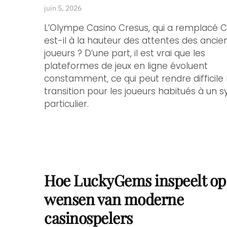
juin 5, 2026
L’Olympe Casino Cresus, qui a remplacé C
est-il à la hauteur des attentes des ancie
joueurs ? D’une part, il est vrai que les
plateformes de jeux en ligne évoluent
constamment, ce qui peut rendre difficile 
transition pour les joueurs habitués à un 
particulier.
Hoe LuckyGems inspeelt op
wensen van moderne
casinospelers