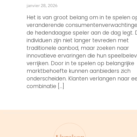
janvier 28, 2026
Het is van groot belang om in te spelen o
veranderende consumentenverwachtinge
de hedendaagse speler aan de dag legt. 
individuen zijn niet langer tevreden met
traditionele aanbod, maar zoeken naar
innovatieve ervaringen die hun speelbelev
verrijken. Door in te spelen op belangrijke
marktbehoefte kunnen aanbieders zich
onderscheiden. Klanten verlangen naar e
combinatie […]