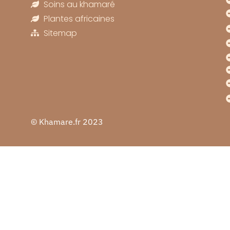
Soins au khamaré
Plantes africaines
Sitemap
© Khamare.fr 2023