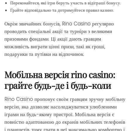
Переконайтеся, які ігри беруть участь в відіграші бонусу.
Грайте відповідально та дотримуйтеся правил казино.
Окрім звичайних бонусів, Rino Casino регулярно
проводить спеціальні акції та турніри з великими
призовими фондами. Ці акції дають гравцям
можливість виграти цінні призи, такі як гроші,
подарунки та путівки на відпочинок.
Мобільна версія rino casino:
грайте будь-де і будь-коли
Rino Casino пропонує своїм гравцям зручну мобільну
версію, яка дозволяє насолоджуватися улюбленими
іграми на будь-якому пристрої. Мобільна версія є
повністю адаптованою до екранів мобільних телефонів
і планшетів, тому грати в неї максимально комфортно і