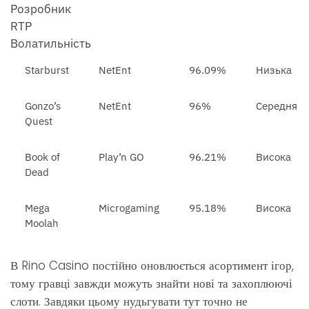
Розробник
RTP
Волатильність
Starburst
NetEnt
96.09%
Низька
Gonzo’s
NetEnt
96%
Середня
Quest
Book of
Play’n GO
96.21%
Висока
Dead
Mega
Microgaming
95.18%
Висока
Moolah
В Rino Casino постійно оновлюється асортимент ігор,
тому гравці завжди можуть знайти нові та захоплюючі
слоти. Завдяки цьому нудьгувати тут точно не