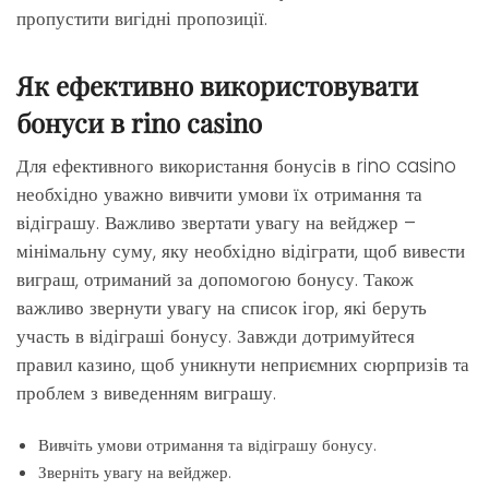
пропустити вигідні пропозиції.
Як ефективно використовувати
бонуси в rino casino
Для ефективного використання бонусів в rino casino
необхідно уважно вивчити умови їх отримання та
відіграшу. Важливо звертати увагу на вейджер –
мінімальну суму, яку необхідно відіграти, щоб вивести
виграш, отриманий за допомогою бонусу. Також
важливо звернути увагу на список ігор, які беруть
участь в відіграші бонусу. Завжди дотримуйтеся
правил казино, щоб уникнути неприємних сюрпризів та
проблем з виведенням виграшу.
Вивчіть умови отримання та відіграшу бонусу.
Зверніть увагу на вейджер.