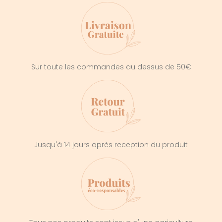
Sur toute les commandes au dessus de 50€
Jusqu'à 14 jours après reception du produit