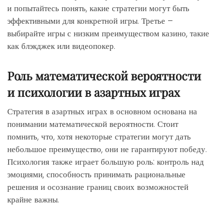
и попытайтесь понять, какие стратегии могут быть
эффективными для конкретной игры. Третье –
выбирайте игры с низким преимуществом казино, такие
как блэкджек или видеопокер.
Роль математической вероятности
и психологии в азартных играх
Стратегия в азартных играх в основном основана на
понимании математической вероятности. Стоит
помнить, что, хотя некоторые стратегии могут дать
небольшое преимущество, они не гарантируют победу.
Психология также играет большую роль: контроль над
эмоциями, способность принимать рациональные
решения и осознание границ своих возможностей
крайне важны.