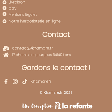
Livraison
CGV
Mentions légales
Notre herboristerie en ligne
Contact
contact@khamare.fr
17 chemin Lasgourgues 64140 Lons
Gardons le contact !
Khamarefr
© Khamare.fr 2023