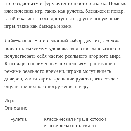
что создает атмосферу аутентичности и азарта. Помимо
классических игр, таких как рулетка, блэкджек и покер,
в лайв-казино также доступны и другие популярные
игры, такие как баккара и кено.
Лайв-казино – это отличный выбор для тех, кто хочет
получить максимум удовольствия от игры в казино и
почувствовать себя частью реального игорного мира.
Благодаря современным технологиям трансляции в
режиме реального времени, игроки могут видеть
дилеров, масти карт и вращение рулетки, что создает
ощущение полного погружения в игру.
Игра
Описание
Рулетка
Классическая игра, в которой
игроки делают ставки на