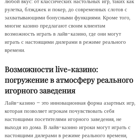
любой вкус: от классических настольных игр, таких как
рулетка, блэкджек и покер, до современных слотов с
захватывающими бонусными функциями. Кроме того,
многие казино предлагают своим клиентам
возможность играть в лайв-казино, где они могут
играть с настоящими дилерами в режиме реального
времени.
Возможности live-казино:
погружение в атмосферу реального
игорного заведения
Лайв-казино – это инновационная форма азартных игр,
которая позволяет игрокам почувствовать себя
настоящими посетителями игорного заведения, не
выходя из дома. В лайв-казино игроки могут играть с
настоящими дилерами в режиме реального времени,