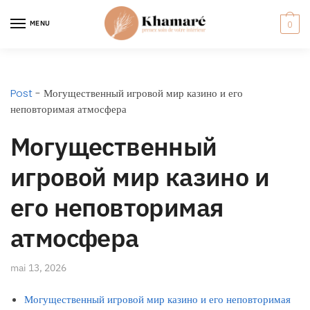
MENU
0
Post
-
Могущественный игровой мир казино и его
неповторимая атмосфера
Могущественный
игровой мир казино и
его неповторимая
атмосфера
mai 13, 2026
Могущественный игровой мир казино и его неповторимая