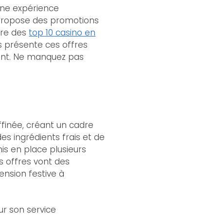
 une expérience
e propose des promotions
dre des
top 10 casino en
us présente ces offres
ment. Ne manquez pas
ffinée, créant un cadre
es ingrédients frais et de
mis en place plusieurs
es offres vont des
ension festive à
r son service