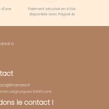
s d'une
Paiement sécurisé en 4 fois
e
disponible avec Paypal 4x
ndredi à
tact
act@khamare.fr
hemin Lasgourgues 64140 Lons
ons le contact !