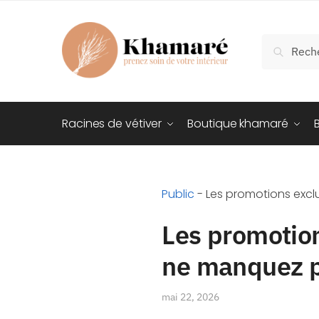
Recherch
Racines de vétiver
Boutique khamaré
Public
-
Les promotions excl
Les promotion
ne manquez pa
mai 22, 2026