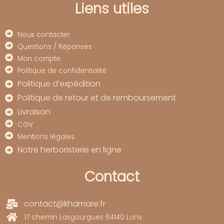
Liens utiles
Nous contacter
Questions / Réponses
Mon compte
Politique de confidentialité
Politique d’expédition
Politique de retour et de remboursement
Livraison
CGV
Mentions légales
Notre herboristerie en ligne
Contact
contact@khamare.fr
17 chemin Lasgourgues 64140 Lons