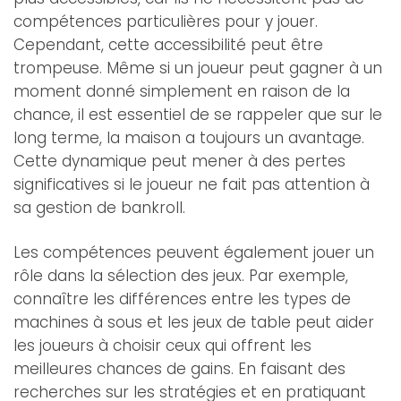
compétences particulières pour y jouer.
Cependant, cette accessibilité peut être
trompeuse. Même si un joueur peut gagner à un
moment donné simplement en raison de la
chance, il est essentiel de se rappeler que sur le
long terme, la maison a toujours un avantage.
Cette dynamique peut mener à des pertes
significatives si le joueur ne fait pas attention à
sa gestion de bankroll.
Les compétences peuvent également jouer un
rôle dans la sélection des jeux. Par exemple,
connaître les différences entre les types de
machines à sous et les jeux de table peut aider
les joueurs à choisir ceux qui offrent les
meilleures chances de gains. En faisant des
recherches sur les stratégies et en pratiquant