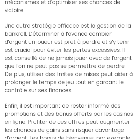
mécanismes et d’optimiser ses chances de
victoire.
Une autre stratégie efficace est la gestion de la
bankroll. Déterminer à l’avance combien
d’argent un joueur est prêt à perdre et s’y tenir
est crucial pour éviter les pertes excessives. Il
est conseillé de ne jamais jouer avec de l’argent
que l’on ne peut pas se permettre de perdre.
De plus, utiliser des limites de mises peut aider à
prolonger le temps de jeu tout en gardant le
contrôle sur ses finances.
Enfin, il est important de rester informé des
promotions et des bonus offerts par les casinos
en ligne. Profiter de ces offres peut augmenter
les chances de gains sans risquer davantage
d’argent. Les bonus de bienvenue, par exemple,