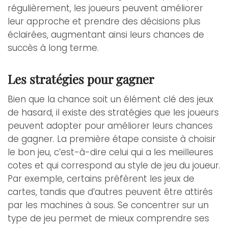
régulièrement, les joueurs peuvent améliorer
leur approche et prendre des décisions plus
éclairées, augmentant ainsi leurs chances de
succès à long terme.
Les stratégies pour gagner
Bien que la chance soit un élément clé des jeux
de hasard, il existe des stratégies que les joueurs
peuvent adopter pour améliorer leurs chances
de gagner. La première étape consiste à choisir
le bon jeu, c’est-à-dire celui qui a les meilleures
cotes et qui correspond au style de jeu du joueur.
Par exemple, certains préfèrent les jeux de
cartes, tandis que d’autres peuvent être attirés
par les machines à sous. Se concentrer sur un
type de jeu permet de mieux comprendre ses