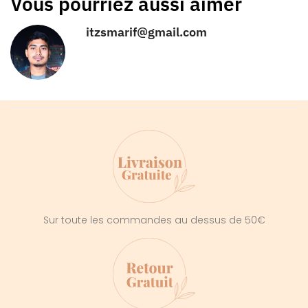
Vous pourriez aussi aimer
itzsmarif@gmail.com
Sur toute les commandes au dessus de 50€