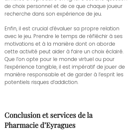
de choix personnel et de ce que chaque joueur
recherche dans son expérience de jeu.
Enfin, il est crucial d’évaluer sa propre relation
avec le jeu. Prendre le temps de réfléchir à ses
motivations et à la manière dont on aborde
cette activité peut aider à faire un choix éclairé.
Que l’on opte pour le monde virtuel ou pour
l’expérience tangible, il est impératif de jouer de
manière responsable et de garder à l’esprit les
potentiels risques d’addiction.
Conclusion et services de la
Pharmacie d’Eyragues