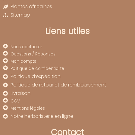
Plantes africaines
Sitemap
Liens utiles
Nous contacter
Questions / Réponses
Mon compte
Politique de confidentialité
Politique d’expédition
Politique de retour et de remboursement
Livraison
CGV
Mentions légales
Notre herboristerie en ligne
Contact