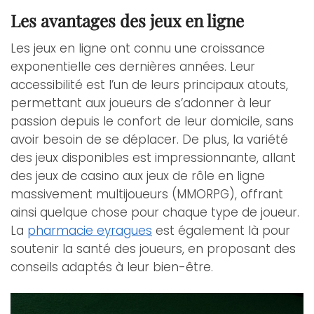
Les avantages des jeux en ligne
Les jeux en ligne ont connu une croissance
exponentielle ces dernières années. Leur
accessibilité est l’un de leurs principaux atouts,
permettant aux joueurs de s’adonner à leur
passion depuis le confort de leur domicile, sans
avoir besoin de se déplacer. De plus, la variété
des jeux disponibles est impressionnante, allant
des jeux de casino aux jeux de rôle en ligne
massivement multijoueurs (MMORPG), offrant
ainsi quelque chose pour chaque type de joueur.
La
pharmacie eyragues
est également là pour
soutenir la santé des joueurs, en proposant des
conseils adaptés à leur bien-être.