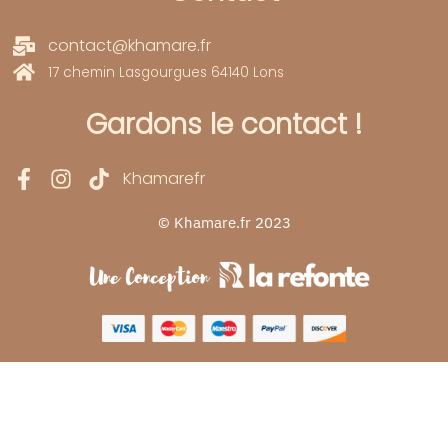
contact@khamare.fr
17 chemin Lasgourgues 64140 Lons
Gardons le contact !
Khamarefr
© Khamare.fr 2023