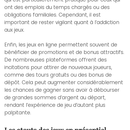
ont des emplois du temps chargés ou des
obligations familiales. Cependant, il est
important de rester vigilant quant à l’addiction
aux jeux.
Enfin, les jeux en ligne permettent souvent de
bénéficier de promotions et de bonus attractifs.
De nombreuses plateformes offrent des
incitations pour attirer de nouveaux joueurs,
comme des tours gratuits ou des bonus de
dépôt. Cela peut augmenter considérablement
les chances de gagner sans avoir à débourser
de grandes sommes d’argent au départ,
rendant l’expérience de jeu d’autant plus
palpitante.