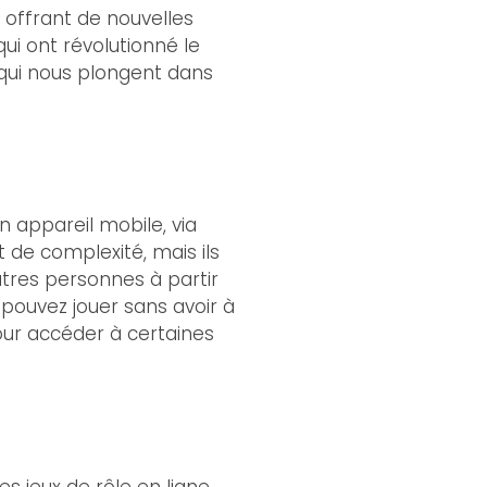
 offrant de nouvelles
ui ont révolutionné le
qui nous plongent dans
n appareil mobile, via
t de complexité, mais ils
utres personnes à partir
 pouvez jouer sans avoir à
ur accéder à certaines