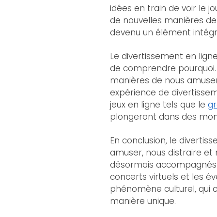
idées en train de voir le 
de nouvelles manières de 
devenu un élément intégral 
Le divertissement en ligne
de comprendre pourquoi. L
manières de nous amuser, 
expérience de divertisseme
jeux en ligne tels que le
g
plongeront dans des mondes
En conclusion, le diverti
amuser, nous distraire et
désormais accompagnés de 
concerts virtuels et les 
phénomène culturel, qui c
manière unique.