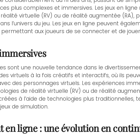
ué considérablement au fil des ans, passant de simple
es plus complexes et immersives. Les jeux en ligne
éalité virtuelle (RV) ou de réalité augmentée (RA), 
ans l’univers du jeu. Les jeux en ligne peuvent égale
, permettant aux joueurs de se connecter et de joue
 immersives
s sont une nouvelle tendance dans le divertissement
 virtuels à la fois créatifs et interactifs, où ils peu
 avec des personnages virtuels. Les expériences imm
nologies de réalité virtuelle (RV) ou de réalité augmen
ées à l’aide de technologies plus traditionnelles, te
jeux de simulation.
 en ligne : une évolution en conti