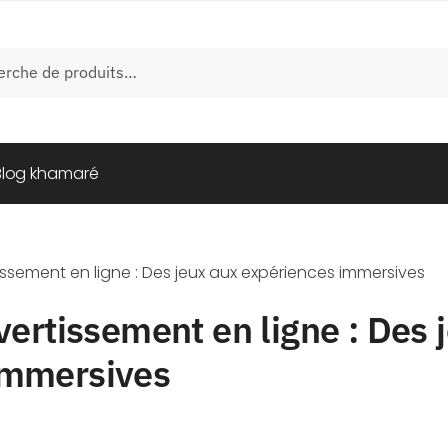
e
Blog khamaré
tissement en ligne : Des jeux aux expériences immersives
ivertissement en ligne : Des 
immersives