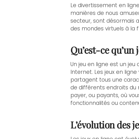
Le divertissement en lign
manières de nous amuser, n
secteur, sont désormais
des mondes virtuels à la fo
Qu’est-ce qu’un j
Un jeu en ligne est un jeu
Internet. Les jeux en lign
partagent tous une caract
de différents endroits du 
payer, ou payants, où vo
fonctionnalités ou conte
L’évolution des j