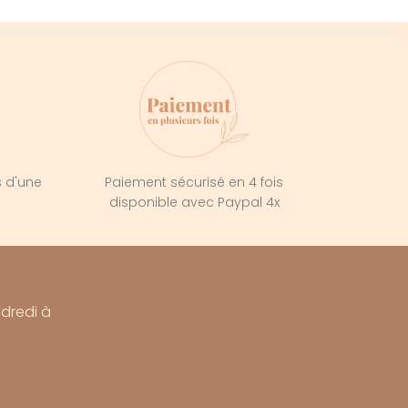
s d'une
Paiement sécurisé en 4 fois
e
disponible avec Paypal 4x
ndredi à