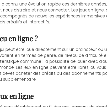
e a connu une évolution rapide ces dernières années,
ous distraire et nous connecter. Les jeux en ligne, q
 accompagnés de nouvelles expériences immersives 
is créatifs et interactifs.
eu en ligne ?
 qui peut être joué directement sur un ordinateur ou u
e varient en termes de genre, de niveau de difficulté e
éristique commune : la possibilité de jouer avec d’a
monde. Les jeux en ligne peuvent être libres, où vous
us devez acheter des crédits ou des abonnements po
nu supplémentaire.
eux en ligne