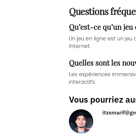
Questions fréque
Qu’est-ce qu’un jeu 
Un jeu en ligne est un jeu
Internet.
Quelles sont les nou
Les expériences immersive
interactifs.
Vous pourriez au
itzsmarif@g