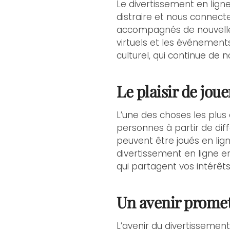
Le divertissement en lign
distraire et nous connect
accompagnés de nouvelles 
virtuels et les événement
culturel, qui continue de
Le plaisir de jou
L’une des choses les plus 
personnes à partir de dif
peuvent être joués en lig
divertissement en ligne 
qui partagent vos intérê
Un avenir prome
L’avenir du divertissemen