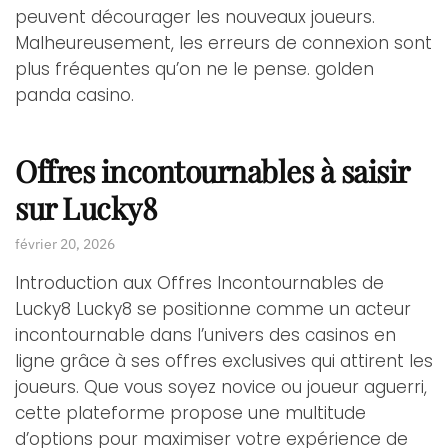
peuvent décourager les nouveaux joueurs.
Malheureusement, les erreurs de connexion sont
plus fréquentes qu’on ne le pense. golden
panda casino.
Offres incontournables à saisir
sur Lucky8
février 20, 2026
Introduction aux Offres Incontournables de
Lucky8 Lucky8 se positionne comme un acteur
incontournable dans l’univers des casinos en
ligne grâce à ses offres exclusives qui attirent les
joueurs. Que vous soyez novice ou joueur aguerri,
cette plateforme propose une multitude
d’options pour maximiser votre expérience de