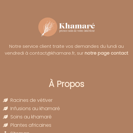
Notre service client traite vos demandes du lundi au
vendredi à contact@khamare.fr, sur
notre page contact
À Propos
Racines de vétiver
Infusions au khamaré
Soins au khamaré
Plantes africaines