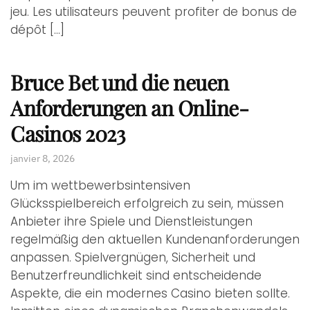
jeu. Les utilisateurs peuvent profiter de bonus de
dépôt […]
Bruce Bet und die neuen
Anforderungen an Online-
Casinos 2023
janvier 8, 2026
Um im wettbewerbsintensiven
Glücksspielbereich erfolgreich zu sein, müssen
Anbieter ihre Spiele und Dienstleistungen
regelmäßig den aktuellen Kundenanforderungen
anpassen. Spielvergnügen, Sicherheit und
Benutzerfreundlichkeit sind entscheidende
Aspekte, die ein modernes Casino bieten sollte.