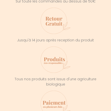
Sur toute les commandes au dessus de 50€
Jusqu'à 14 jours après reception du produit
Tous nos produits sont issus d'une agriculture
biologique