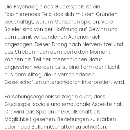
Die Psychologie des Glücksspiels ist ein
faszinierendes Feld, das sich mit den Gründen
beschäftigt, warum Menschen spielen. Viele
Spieler sind von der Hoffnung auf Gewinn und
dem damit verbundenen Adrenalinkick
angezogen. Dieser Drang nach Nervenkitzel und
das Streben nach dem perfekten Moment
können als Teil der menschlichen Natur
angesehen werden. Es ist eine Form der Flucht
aus dem Alltag, die in verschiedenen
Gesellschaften unterschiedlich interpretiert wird.
Forschungsergebnisse zeigen auch, dass
Glücksspiel soziale und emotionale Aspekte hat.
Oft wird das Spielen in Gesellschaft als
Möglichkeit gesehen, Beziehungen zu stärken
oder neue Bekanntschaften zu schließen. In