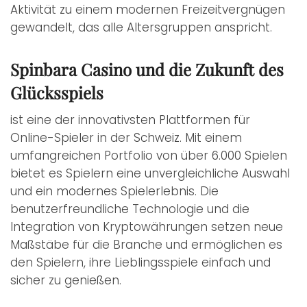
Aktivität zu einem modernen Freizeitvergnügen
gewandelt, das alle Altersgruppen anspricht.
Spinbara Casino und die Zukunft des
Glücksspiels
ist eine der innovativsten Plattformen für
Online-Spieler in der Schweiz. Mit einem
umfangreichen Portfolio von über 6.000 Spielen
bietet es Spielern eine unvergleichliche Auswahl
und ein modernes Spielerlebnis. Die
benutzerfreundliche Technologie und die
Integration von Kryptowährungen setzen neue
Maßstäbe für die Branche und ermöglichen es
den Spielern, ihre Lieblingsspiele einfach und
sicher zu genießen.