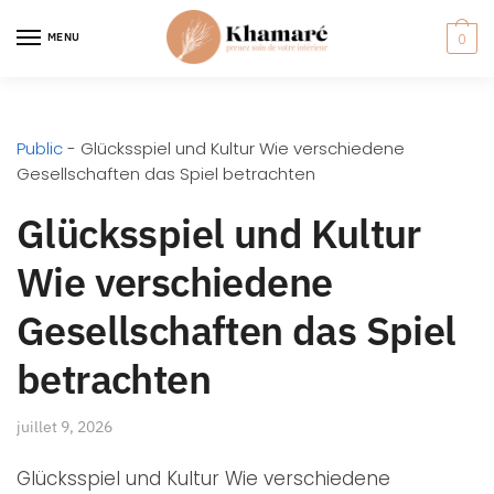
MENU
0
Public
-
Glücksspiel und Kultur Wie verschiedene
Gesellschaften das Spiel betrachten
Glücksspiel und Kultur
Wie verschiedene
Gesellschaften das Spiel
betrachten
juillet 9, 2026
Glücksspiel und Kultur Wie verschiedene