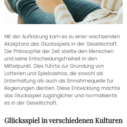
Mit der Aufklärung kam es zu einer wachsenden
Akzeptanz des Glücksspiels in der Gesellschaft.
Die Philosophie der Zeit stellte den Menschen
und seine Entscheidungsfreiheit in den
Mittelpunkt. Dies führte zur Gründung von
Lotterien und Spielcasinos, die sowohl als
Unterhaltung als auch als Einnahmequelle für
Regierungen dienten. Diese Entwicklung machte
das Glücksspiel zugänglicher und normalisierte
es in der Gesellschaft.
Glücksspiel in verschiedenen Kulturen