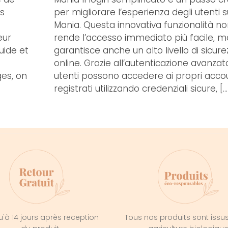
rs
per migliorare l’esperienza degli utenti 
Mania. Questa innovativa funzionalità no
eur
rende l’accesso immediato più facile, m
uide et
garantisce anche un alto livello di sicure
online. Grazie all’autenticazione avanzata
ges, on
utenti possono accedere ai propri acco
registrati utilizzando credenziali sicure, […
'à 14 jours après reception
Tous nos produits sont issu