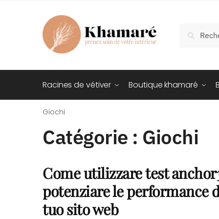
Recherch
Racines de vétiver
Boutique khamaré
Giochi
Catégorie :
Giochi
Come utilizzare test anchor
potenziare le performance d
tuo sito web