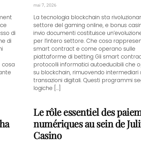
mai 7, 2026
ment
La tecnologia blockchain sta rivoluzionan
nce
settore del gaming online, e bonus casi
sso di
invio documenti costituisce un’evoluzion
ne di
per l’intero settore. Che cosa rappresen
ni
smart contract e come operano sulle
piattaforme di betting Gli smart contra
e cosa
protocolli informatici autoeducibili che
ante
su blockchain, rimuovendo intermediari 
transazioni digitali. Questi programmi 
logiche […]
Le rôle essentiel des paie
aha
numériques au sein de Jul
Casino