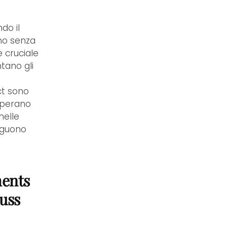
do il
no senza
e cruciale
tano gli
ct sono
 operano
nelle
seguono
ments
iuss