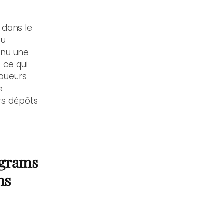
 dans le
du
nnu une
 ce qui
joueurs
e
rs dépôts
ograms
ns