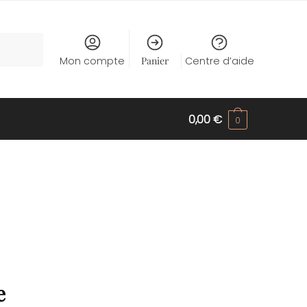
Mon compte
Panier
Centre d’aide
0,00
€
0
e