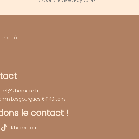
e
disponible avec Paypal 4x
ndredi à
tact
act@khamare.fr
hemin Lasgourgues 64140 Lons
ons le contact !
Khamarefr