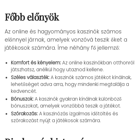
Főbb előnyök
Az online és hagyományos kaszinók számos
előnnyel járnak, amelyek vonzóvá teszik őket a
játékosok számára. Íme néhány fő jellemző:
Komfort és kényelem:
Az online kaszinókban otthonról
játszhatsz, anélkül hogy utaznod kellene.
Széles választék:
A kaszinók számos játékot kínálnak,
lehetőséget adva arra, hogy mindenki megtalálja a
kedvencét.
Bónuszok:
A kaszinók gyakran kínálnak különböző
bónuszokat, amelyek vonzóbbá teszik a játékot.
Szórakozás:
A kaszinózás izgalmas időtöltés és
szórakozást nyújt a játékosok számára.