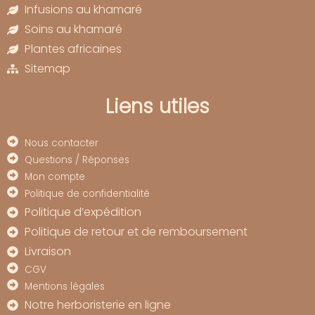
Infusions au khamaré
Soins au khamaré
Plantes africaines
Sitemap
Liens utiles
Nous contacter
Questions / Réponses
Mon compte
Politique de confidentialité
Politique d’expédition
Politique de retour et de remboursement
Livraison
CGV
Mentions légales
Notre herboristerie en ligne