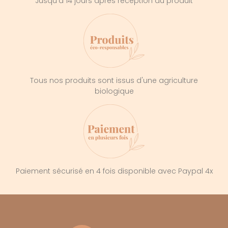
Jusqu'à 14 jours après reception du produit
Tous nos produits sont issus d'une agriculture
biologique
Paiement sécurisé en 4 fois disponible avec Paypal 4x