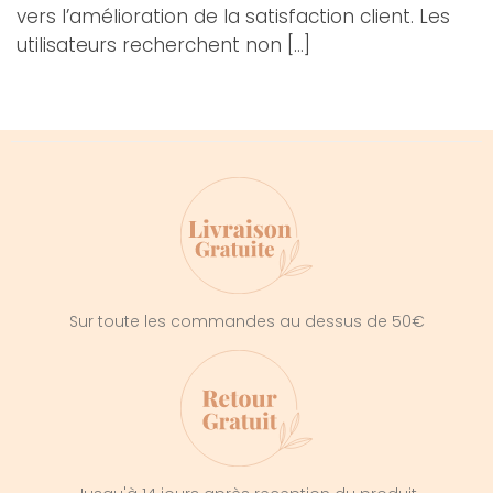
vers l’amélioration de la satisfaction client. Les
utilisateurs recherchent non […]
Sur toute les commandes au dessus de 50€