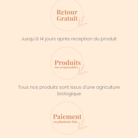
Jusqu'à 14 jours après reception du produit
Tous nos produits sont issus d'une agriculture
biologique