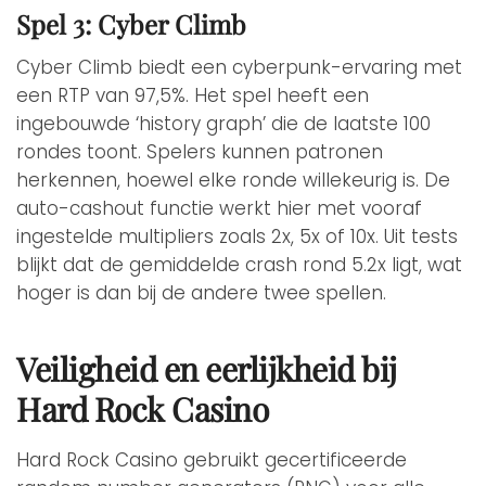
Spel 3: Cyber Climb
Cyber Climb biedt een cyberpunk-ervaring met
een RTP van 97,5%. Het spel heeft een
ingebouwde ‘history graph’ die de laatste 100
rondes toont. Spelers kunnen patronen
herkennen, hoewel elke ronde willekeurig is. De
auto-cashout functie werkt hier met vooraf
ingestelde multipliers zoals 2x, 5x of 10x. Uit tests
blijkt dat de gemiddelde crash rond 5.2x ligt, wat
hoger is dan bij de andere twee spellen.
Veiligheid en eerlijkheid bij
Hard Rock Casino
Hard Rock Casino gebruikt gecertificeerde