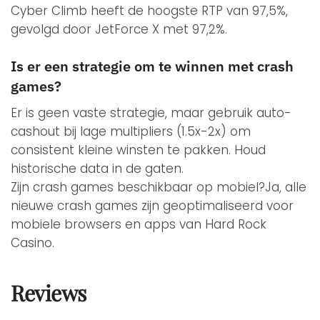
Cyber Climb heeft de hoogste RTP van 97,5%,
gevolgd door JetForce X met 97,2%.
Is er een strategie om te winnen met crash
games?
Er is geen vaste strategie, maar gebruik auto-
cashout bij lage multipliers (1.5x-2x) om
consistent kleine winsten te pakken. Houd
historische data in de gaten.
Zijn crash games beschikbaar op mobiel?Ja, alle
nieuwe crash games zijn geoptimaliseerd voor
mobiele browsers en apps van Hard Rock
Casino.
Reviews