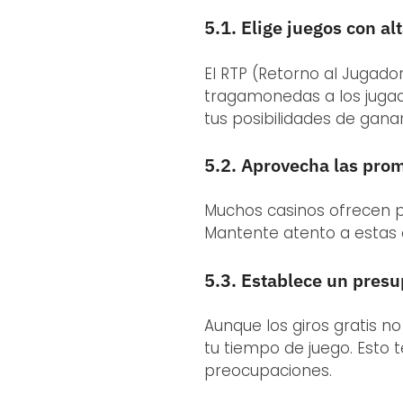
5.1. Elige juegos con al
El RTP (Retorno al Jugado
tragamonedas a los jugad
tus posibilidades de ganar
5.2. Aprovecha las pro
Muchos casinos ofrecen p
Mantente atento a estas o
5.3. Establece un pres
Aunque los giros gratis 
tu tiempo de juego. Esto 
preocupaciones.