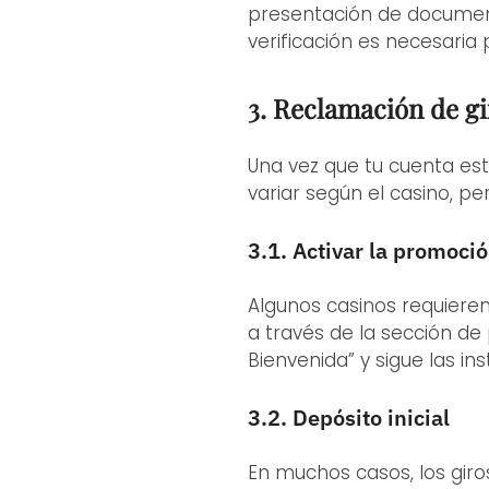
presentación de documen
verificación es necesaria 
3. Reclamación de gi
Una vez que tu cuenta est
variar según el casino, p
3.1. Activar la promoci
Algunos casinos requiere
a través de la sección de
Bienvenida” y sigue las i
3.2. Depósito inicial
En muchos casos, los gir