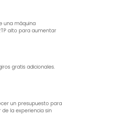
lve una máquina
 RTP alto para aumentar
os gratis adicionales.
lecer un presupuesto para
 de la experiencia sin