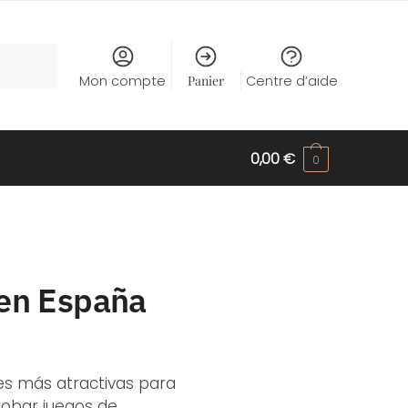
Mon compte
Panier
Centre d’aide
0,00
€
0
 en España
nes más atractivas para
robar juegos de