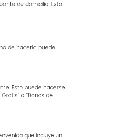
nte de domicilio. Esta
orma de hacerlo puede
ente. Esto puede hacerse
 Gratis” o “Bonos de
envenida que incluye un