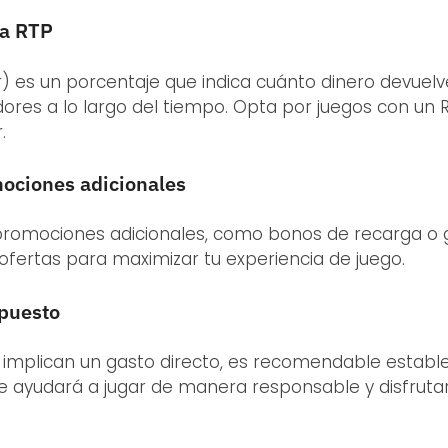
ta RTP
r) es un porcentaje que indica cuánto dinero devue
ores a lo largo del tiempo. Opta por juegos con un
.
mociones adicionales
romociones adicionales, como bonos de recarga o gir
fertas para maximizar tu experiencia de juego.
upuesto
no implican un gasto directo, es recomendable estab
te ayudará a jugar de manera responsable y disfrutar