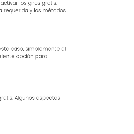
tivar los giros gratis.
a requerida y los métodos
 este caso, simplemente al
celente opción para
gratis. Algunos aspectos