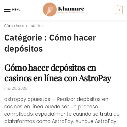
MENU
0
Cómo hacer depósitos
Catégorie :
Cómo hacer
depósitos
Cómo hacer depósitos en
casinos en línea con AstroPay
mai 28, 2026
astropay apuestas — Realizar depósitos en
casinos en línea puede ser un proceso
complicado, especialmente cuando se trata de
plataformas como AstroPay. Aunque AstroPay