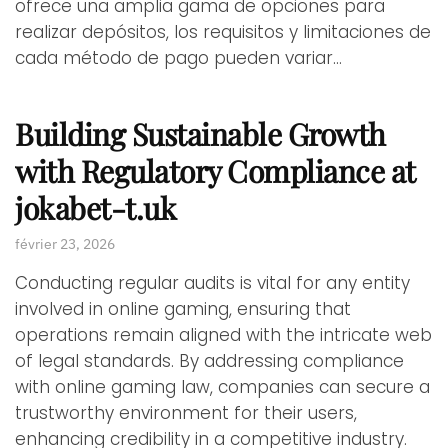
ofrece una amplia gama de opciones para
realizar depósitos, los requisitos y limitaciones de
cada método de pago pueden variar…
Building Sustainable Growth
with Regulatory Compliance at
jokabet-t.uk
février 23, 2026
Conducting regular audits is vital for any entity
involved in online gaming, ensuring that
operations remain aligned with the intricate web
of legal standards. By addressing compliance
with online gaming law, companies can secure a
trustworthy environment for their users,
enhancing credibility in a competitive industry.