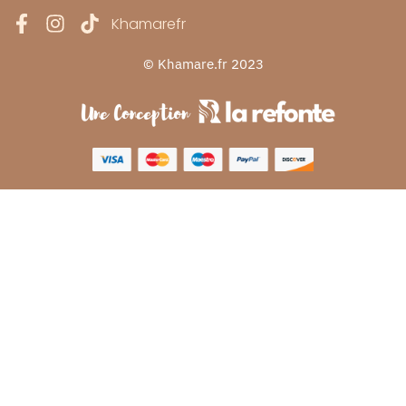
Khamarefr
© Khamare.fr 2023