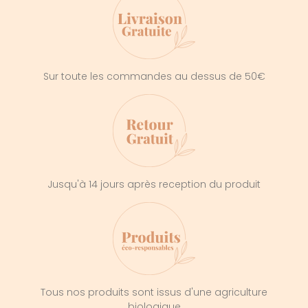
Sur toute les commandes au dessus de 50€
Jusqu'à 14 jours après reception du produit
Tous nos produits sont issus d'une agriculture
biologique