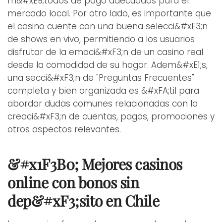
m&#xE9;todos de pago adecuados para el
mercado local. Por otro lado, es importante que
el casino cuente con una buena selecci&#xF3;n
de shows en vivo, permitiendo a los usuarios
disfrutar de la emoci&#xF3;n de un casino real
desde la comodidad de su hogar. Adem&#xE1;s,
una secci&#xF3;n de "Preguntas Frecuentes"
completa y bien organizada es &#xFA;til para
abordar dudas comunes relacionadas con la
creaci&#xF3;n de cuentas, pagos, promociones y
otros aspectos relevantes.
&#x1F3B0; Mejores casinos
online con bonos sin
dep&#xF3;sito en Chile