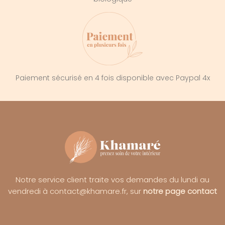
Paiement sécurisé en 4 fois disponible avec Paypal 4x
Notre service client traite vos demandes du lundi au
vendredi à contact@khamare.fr, sur
notre page contact