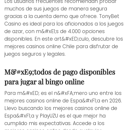
Los usuarios frecuentes recomiendan probar
muchos de sus juegos de manera segura
gracias a la cuenta demo que ofrece. TonyBet
Casino es ideal para los aficionados a los juegos
de azar, con m&#xE1;s de 4.000 opciones
disponibles. En este art&#xED;culo, descubre los
mejores casinos online Chile para disfrutar de
juegos seguros y legales.
M&#xE9;todos de pago disponibles
para jugar al bingo online
Para m&#xED; es el n&#xFA;mero uno entre los
mejores casinos online de Espa&#xF1;a en 2026.
Llevo buscando los mejores casinos online de
Espa&#xF1;a y PlayUZU es el que mejor ha
cumplido mis expectativas. Accede a los