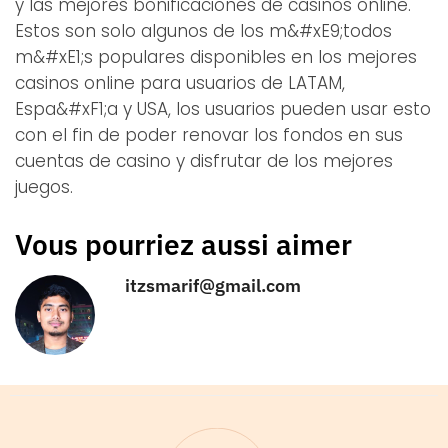
y las mejores bonificaciones de casinos online.
Estos son solo algunos de los m&#xE9;todos
m&#xE1;s populares disponibles en los mejores
casinos online para usuarios de LATAM,
Espa&#xF1;a y USA, los usuarios pueden usar esto
con el fin de poder renovar los fondos en sus
cuentas de casino y disfrutar de los mejores
juegos.
Vous pourriez aussi aimer
itzsmarif@gmail.com