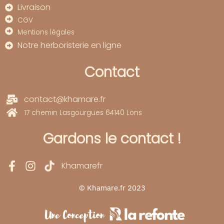
Livraison
CGV
Mentions légales
Notre herboristerie en ligne
Contact
contact@khamare.fr
17 chemin Lasgourgues 64140 Lons
Gardons le contact !
Khamarefr
© Khamare.fr 2023