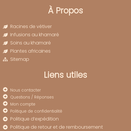
À Propos
Racines de vétiver
Infusions au khamaré
Soins au khamaré
Plantes africaines
Sitemap
Liens utiles
Nous contacter
Questions / Réponses
Mon compte
Politique de confidentialité
Politique d’expédition
Politique de retour et de remboursement