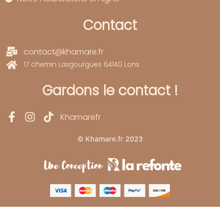
Contact
contact@khamare.fr
17 chemin Lasgourgues 64140 Lons
Gardons le contact !
Khamarefr
© Khamare.fr 2023