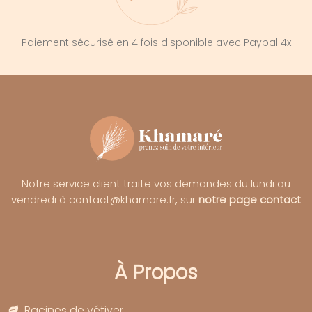
Paiement sécurisé en 4 fois disponible avec Paypal 4x
Notre service client traite vos demandes du lundi au
vendredi à contact@khamare.fr, sur
notre page contact
À Propos
Racines de vétiver