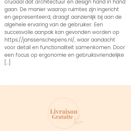
cruciaal dat architectuur en design hand in hand
gaan. De manier waarop ruimtes zijn ingericht
en gepresenteerd, draagt aanzienlijk bij aan de
algehele ervaring van de gebruiker. Een
succesvolle aanpak kan gevonden worden op
https://janssenschepens.nl/, waar aandacht
voor detail en functionaliteit samenkomen. Door
een focus op ergonomie en gebruiksvriendelijke
[…]