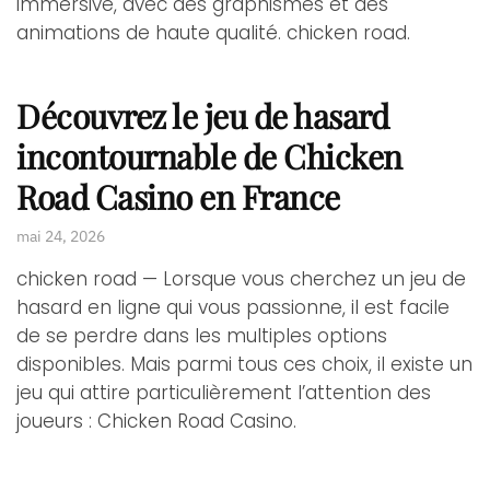
immersive, avec des graphismes et des
animations de haute qualité. chicken road.
Découvrez le jeu de hasard
incontournable de Chicken
Road Casino en France
mai 24, 2026
chicken road — Lorsque vous cherchez un jeu de
hasard en ligne qui vous passionne, il est facile
de se perdre dans les multiples options
disponibles. Mais parmi tous ces choix, il existe un
jeu qui attire particulièrement l’attention des
joueurs : Chicken Road Casino.