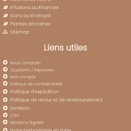
Infusions au khamaré
Soins au khamaré
Plantes africaines
Sitemap
Liens utiles
Nous contacter
Questions / Réponses
Mon compte
Politique de confidentialité
Politique d’expédition
Politique de retour et de remboursement
Livraison
CGV
Mentions légales
Notre herboristerie en ligne