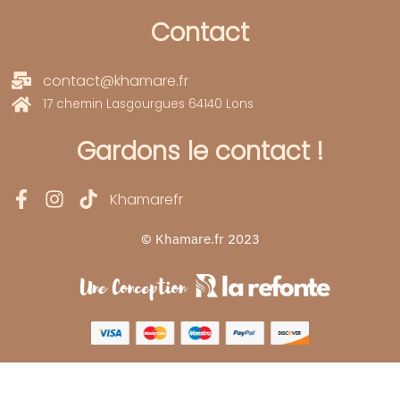
Contact
contact@khamare.fr
17 chemin Lasgourgues 64140 Lons
Gardons le contact !
Khamarefr
© Khamare.fr 2023