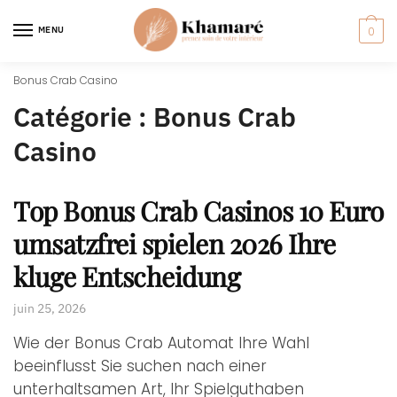
MENU
0
Bonus Crab Casino
Catégorie :
Bonus Crab
Casino
Top Bonus Crab Casinos 10 Euro
umsatzfrei spielen 2026 Ihre
kluge Entscheidung
juin 25, 2026
Wie der Bonus Crab Automat Ihre Wahl
beeinflusst Sie suchen nach einer
unterhaltsamen Art, Ihr Spielguthaben