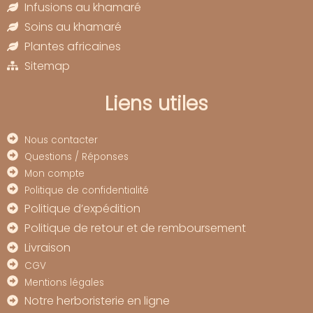
Infusions au khamaré
Soins au khamaré
Plantes africaines
Sitemap
Liens utiles
Nous contacter
Questions / Réponses
Mon compte
Politique de confidentialité
Politique d’expédition
Politique de retour et de remboursement
Livraison
CGV
Mentions légales
Notre herboristerie en ligne